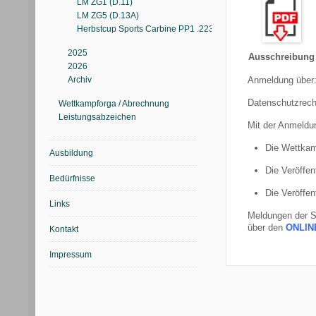
LM ZG1 (D.11)
LM ZG5 (D.13A)
Herbstcup Sports Carbine PP1 .223 Rifle (D.30)
2025
Ausschreibung
2026
Archiv
Anmeldung über
Datenschutzrech
Wettkampforga / Abrechnung
Leistungsabzeichen
Mit der Anmeldun
Die Wettkam
Ausbildung
Die Veröffen
Bedürfnisse
Die Veröffen
Links
Meldungen der S
über den
ONLIN
Kontakt
Impressum