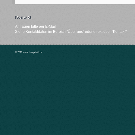
Kontakt
Anfragen bitte per E-Mail
Siehe Kontaktdaten im Bereich "
Über uns"
oder direkt über "
Kontakt
"
© 2019 www.bdmp-lvth.de