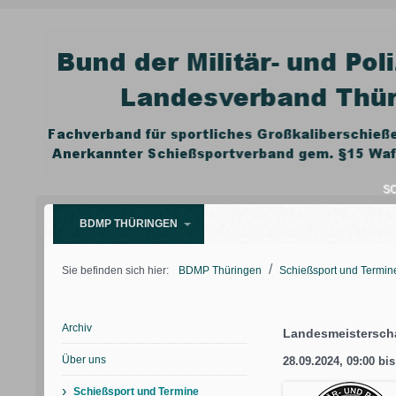
SC
BDMP THÜRINGEN
/
Sie befinden sich hier:
BDMP Thüringen
Schießsport und Termin
Archiv
Landesmeisterscha
Über uns
28.09.2024, 09:00
bi
›
Schießsport und Termine