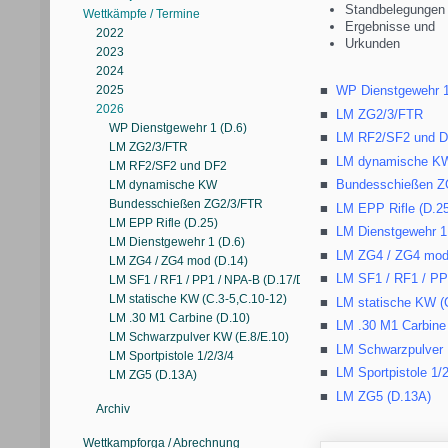
Standbelegungen
Wettkämpfe / Termine
Ergebnisse und
2022
Urkunden
2023
2024
2025
WP Dienstgewehr 1
2026
LM ZG2/3/FTR
WP Dienstgewehr 1 (D.6)
LM RF2/SF2 und 
LM ZG2/3/FTR
LM dynamische K
LM RF2/SF2 und DF2
Bundesschießen Z
LM dynamische KW
Bundesschießen ZG2/3/FTR
LM EPP Rifle (D.25
LM EPP Rifle (D.25)
LM Dienstgewehr 1 
LM Dienstgewehr 1 (D.6)
LM ZG4 / ZG4 mod 
LM ZG4 / ZG4 mod (D.14)
LM SF1 / RF1 / PP
LM SF1 / RF1 / PP1 / NPA-B (D.17/D.17A/D.17B)
LM statische KW (C.3-5,C.10-12)
LM statische KW (C
LM .30 M1 Carbine (D.10)
LM .30 M1 Carbine 
LM Schwarzpulver KW (E.8/E.10)
LM Schwarzpulver 
LM Sportpistole 1/2/3/4
LM Sportpistole 1/2
LM ZG5 (D.13A)
LM ZG5 (D.13A)
Archiv
Wettkampforga / Abrechnung