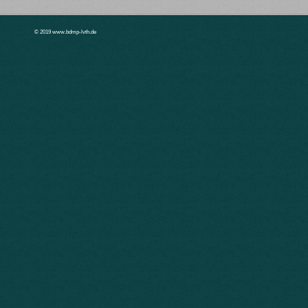
© 2019 www.bdmp-lvth.de