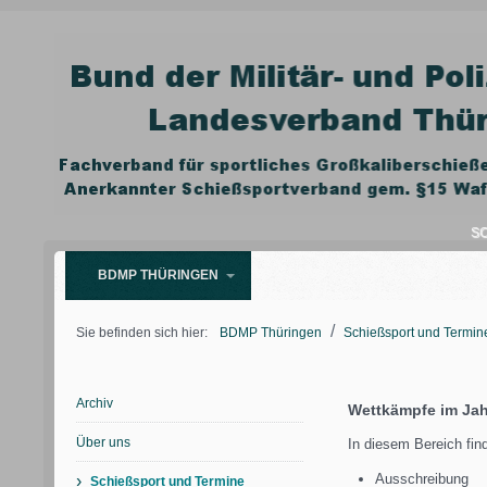
SC
BDMP THÜRINGEN
/
Sie befinden sich hier:
BDMP Thüringen
Schießsport und Termin
Archiv
Wettkämpfe im Jah
Über uns
In diesem Bereich fin
Ausschreibung
›
Schießsport und Termine