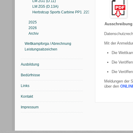
LM ZG1 (D.11)
LM ZG5 (D.13A)
Herbstcup Sports Carbine PP1 .223 Rifle (D.30)
2025
Ausschreibung
2026
Archiv
Datenschutzrech
Mit der Anmeldun
Wettkampforga / Abrechnung
Leistungsabzeichen
Die Wettkam
Die Veröffen
Ausbildung
Die Veröffen
Bedürfnisse
Meldungen der S
Links
über den
ONLIN
Kontakt
Impressum