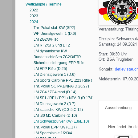
Wettkämpfe / Termine
2022
2023
2024
Thr. Pokal stat. KW (SP2)
Veranstaltung: Thürin
WP Dienstgewehr 1 (D.6)
Disziplin: Schwarzpu
LM ZG2/3/FTR
Samstag: 14.09.2024
LM RF2/SF2 und DF2
LM dynamische KW
Start: 09:30 Uhr
Bundesschießen ZG2/3/FTR
Ort: BSA Trügleben
Sicherheitslehrgang EPP Rifle
LM EPP Rifle (D.25)
Kontakt:
detlev.stauc
LM Dienstgewehr 1 (D.6)
Meldetermin: 07.09.2
LM Sports Carbine PP1 .223 Rifle (D.30)
Thr. Pokal SC PP1/NPA (D.26/27)
LM ZG4 / ZG4 mod (D.14)
LM SF1 / RF1 / PP1 / NPA-B (D.17/D.17A/D.17B)
LM Dienstgewehr 2 (D.7)
Ausschreibung
LM statische KW (C.3-5,C.12)
LM .30 M1 Carbine (D.10)
LM Schwarzpulver KW (E.8/E.10)
Hier findet Ihr 
Thr. Pokal EPP KW (C.17)
LM Sportpistole 1/2/3/4