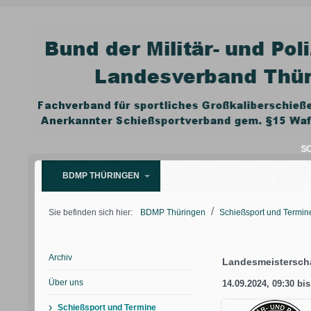
SC
BDMP THÜRINGEN
/
Sie befinden sich hier:
BDMP Thüringen
Schießsport und Termin
Archiv
Landesmeistersch
Über uns
14.09.2024, 09:30
bi
›
Schießsport und Termine