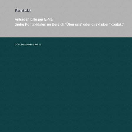
Kontakt
Anfragen bitte per E-Mail
Siehe Kontaktdaten im Bereich "
Über uns"
oder direkt über "
Kontakt
"
© 2019 www.bdmp-lvth.de