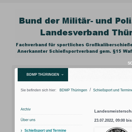
SC
BDMP THÜRINGEN
/
Sie befinden sich hier:
BDMP Thüringen
Schießsport und Termin
Archiv
Landesmeisterscha
Über uns
23.07.2022, 09:00
bi
›
Schießsport und Termine