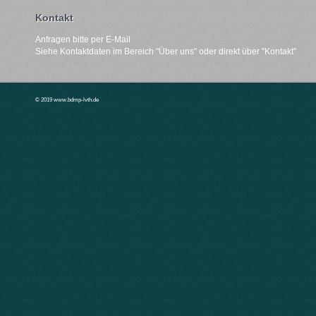
Kontakt
Anfragen bitte per E-Mail
Siehe Kontaktdaten im Bereich "
Über uns"
oder direkt über "
Kontakt
"
© 2019 www.bdmp-lvth.de