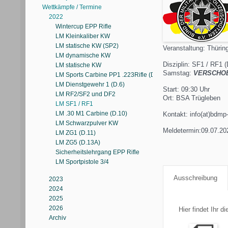
Wettkämpfe / Termine
2022
Wintercup EPP Rifle
LM Kleinkaliber KW
LM statische KW (SP2)
Veranstaltung: Thürin
LM dynamische KW
Disziplin: SF1 / RF1 (
LM statische KW
Samstag:
VERSCHOBE
LM Sports Carbine PP1 .223Rifle (D.30)
LM Dienstgewehr 1 (D.6)
Start: 09:30 Uhr
LM RF2/SF2 und DF2
Ort: BSA Trügleben
LM SF1 / RF1
LM .30 M1 Carbine (D.10)
Kontakt: info(at)bdmp-
LM Schwarzpulver KW
Meldetermin:09.07.20
LM ZG1 (D.11)
LM ZG5 (D.13A)
Sicherheitslehrgang EPP Rifle
LM Sportpistole 3/4
Ausschreibung
2023
2024
2025
2026
Hier findet Ihr 
Archiv